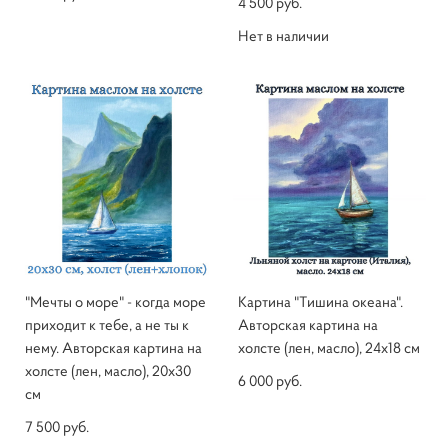
4 500 pуб.
Нет в наличии
"Мечты о море" - когда море
Картина "Тишина океана".
приходит к тебе, а не ты к
Авторская картина на
нему. Авторская картина на
холсте (лен, масло), 24х18 см
холсте (лен, масло), 20х30
6 000 pуб.
см
7 500 pуб.