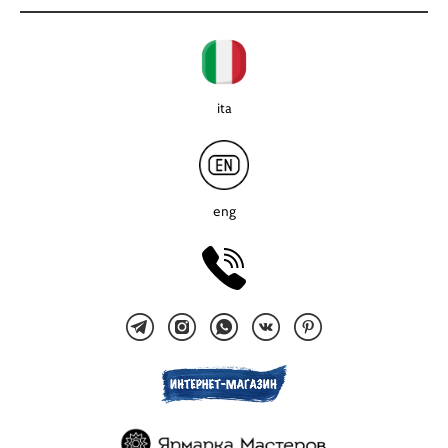
ita
eng