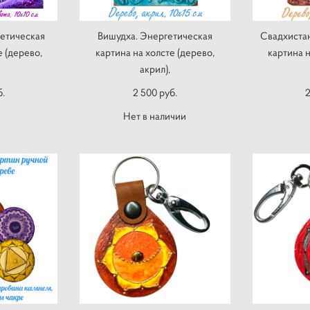
етическая
Вишудха. Энергетическая
Свадхистан
е (дерево,
картина на холсте (дерево,
картина н
акрил),
б.
2 500 pуб.
2
Нет в наличии