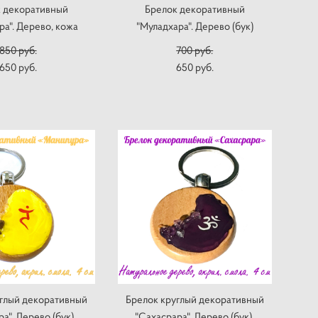
 декоративный
Брелок декоративный
ра". Дерево, кожа
"Муладхара". Дерево (бук)
850 pуб.
700 pуб.
650 pуб.
650 pуб.
глый декоративный
Брелок круглый декоративный
а". Дерево (бук),
"Сахасрара". Дерево (бук),