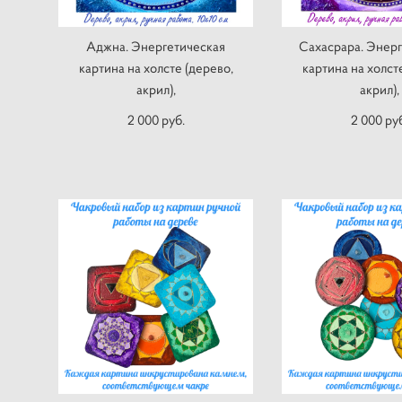
Аджна. Энергетическая
Сахасрара. Энерг
картина на холсте (дерево,
картина на холст
акрил),
акрил),
2 000 pуб.
2 000 pу