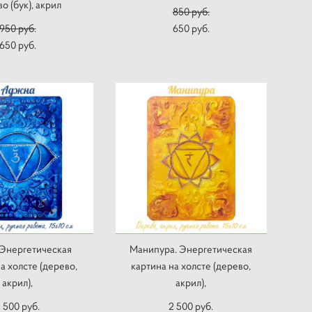
о (бук), акрил
850 pуб.
950 pуб.
650 pуб.
650 pуб.
Энергетическая
Манипура. Энергетическая
а холсте (дерево,
картина на холсте (дерево,
акрил),
акрил),
 500 pуб.
2 500 pуб.