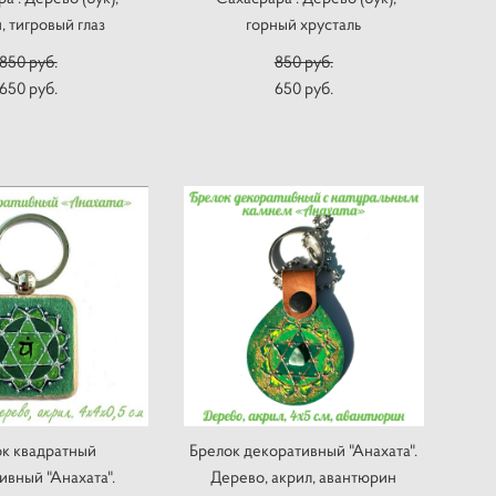
, тигровый глаз
горный хрусталь
850 pуб.
850 pуб.
650 pуб.
650 pуб.
к квадратный
Брелок декоративный "Анахата".
ивный "Анахата".
Дерево, акрил, авантюрин