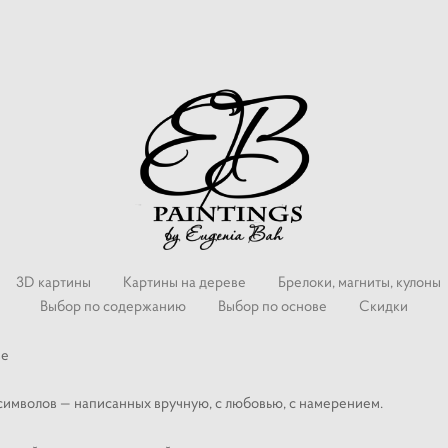
3D картины
Картины на дереве
Брелоки, магниты, кулоны
Выбор по содержанию
Выбор по основе
Скидки
ве
 символов — написанных вручную, с любовью, с намерением.