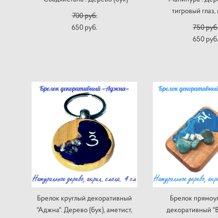
тигровый глаз,
700 pуб.
650 pуб.
750 pуб
650 pуб
Брелок круглый декоративный
Брелок прямоу
"Аджна". Дерево (бук), аметист,
декоративный "В