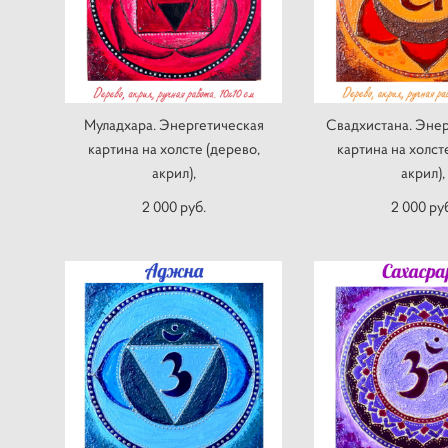
Муладхара. Энергетическая
Свадхистана. Энер
картина на холсте (дерево,
картина на холст
акрил),
акрил),
2 000 pуб.
2 000 pу