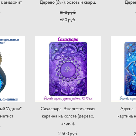
ит, амазонит
Дерево (бук), розовый кварц,
Дерев
.
850 pуб.
.
650 pуб.
ый "Аджна".
Сахасрара. Энергетическая
Аджна. 
аметист
картина на холсте (дерево,
картина н
акрил),
.
.
2 500 pуб.
2