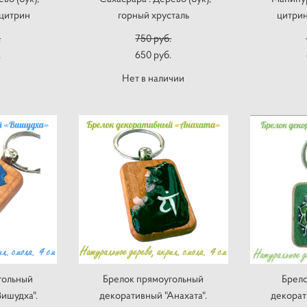
 цитрин
горный хрусталь
цитрин
.
750 pуб.
.
650 pуб.
Нет в наличии
гольный
Брелок прямоугольный
Брело
ишудха".
декоративный "Анахата".
декорат