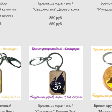
абор
Брелок декоративный
Брелок
й камнями.
"Свадхистана". Дерево, кожа
"Муладха
 дереве.
850 pуб.
б.
650 pуб.
ативный
Брелок декоративный
Брелок кру
во (бук),
"Сахасрара". Дерево (бук),
"Манипур