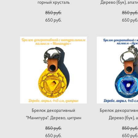
горный хрусталь
Дерево (бук), апат
850 pуб.
850 pуб
650 pуб.
650 pуб
Брелок декоративный
Брелок декоративн
"Манипура". Дерево, цитрин
Дерево (бук), 
850 pуб.
850 pуб
650 pуб.
650 pуб