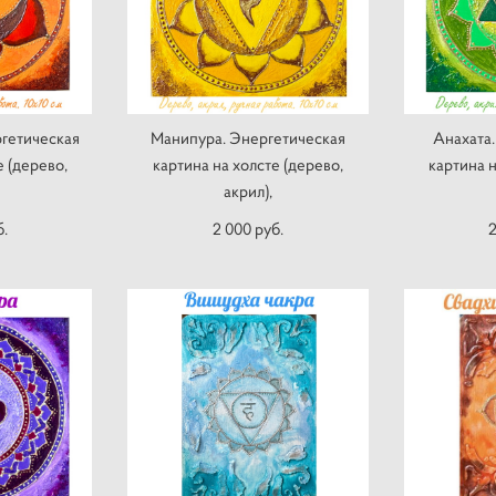
гетическая
Манипура. Энергетическая
Анахата
е (дерево,
картина на холсте (дерево,
картина н
акрил),
б.
2 000 pуб.
2