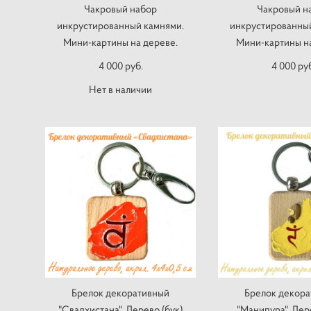
Чакровый набор
Чакровый н
инкрустированный камнями.
инкрустированны
Мини-картины на дереве.
Мини-картины на
4 000 pуб.
4 000 pу
Нет в наличии
Брелок декоративный
Брелок декор
"Свадхистана". Дерево (бук)
"Манипура". Дере