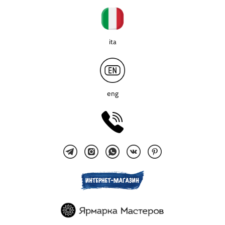
ita
eng