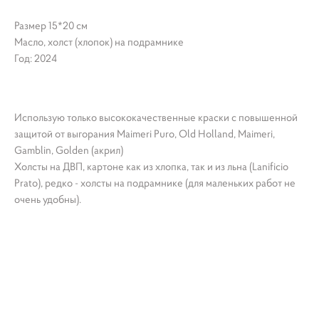
Размер 15*20 см
Масло, холст (хлопок) на подрамнике
Год: 2024
Использую только высококачественные краски с повышенной
защитой от выгорания Maimeri Puro, Old Holland, Maimeri,
Gamblin, Golden (акрил)
Холсты на ДВП, картоне как из хлопка, так и из льна (Lanificio
Prato), редко - холсты на подрамнике (для маленьких работ не
очень удобны).
Картина море, картина на холсте яхта, картина
парусник, Eugenia Вah, картина волны, картина регата, картина
от художника, картина маслом, картина Италия, картина облака,
художник Евгения Бах, морская тематика, морской пейзаж
картина, картина шторм, картина маяк, картина яхта, картина
закат, закат море, купить картину маслом, купить картину
недорого, небольшая картина, недорогая картина, картина на
стол, миниатюра, картина на холсте недорого