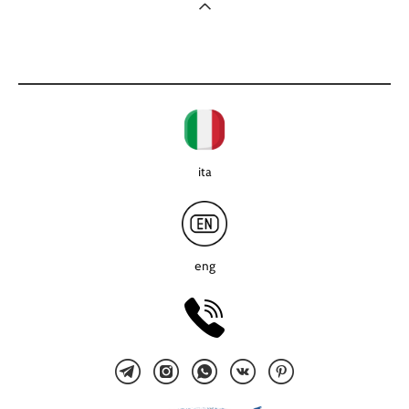
ita
eng