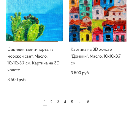
Сицилия: мини-портал в
Картина на 3D холсте
морской свет. Масло.
"Домики". Масло. 10х10х3,7
10х10х3,7 см. Картина на 3D
см
холсте
3 500 pуб.
3 500 pуб.
...
1
2
3
4
5
8