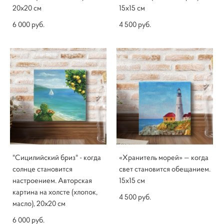
20х20 см
15х15 см
6 000 pуб.
4 500 pуб.
"Сицилийский бриз" - когда
«Хранитель морей» — когда
солнце становится
свет становится обещанием.
настроением. Авторская
15х15 см
картина на холсте (хлопок,
4 500 pуб.
масло), 20х20 см
6 000 pуб.