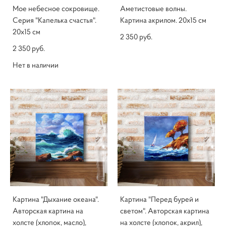
Мое небесное сокровище.
Аметистовые волны.
Серия "Капелька счастья".
Картина акрилом. 20х15 см
20х15 см
2 350 pуб.
2 350 pуб.
Нет в наличии
Картина "Дыхание океана".
Картина "Перед бурей и
Авторская картина на
светом". Авторская картина
холсте (хлопок, масло),
на холсте (хлопок, акрил),