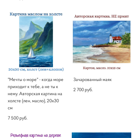
"Мечты о море" - когда море
Зачарованный маяк
приходит к тебе, а не ты к
2 700 pуб.
нему. Авторская картина на
холсте (лен, масло), 20х30
см
7 500 pуб.