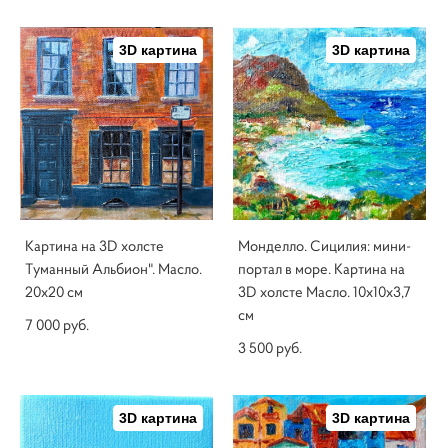
3D картина
3D картина
Картина на 3D холсте
Монделло. Сицилия: мини-
Туманный Альбион". Масло.
портал в море. Картина на
20х20 см
3D холсте Масло. 10х10х3,7
см
7 000 pуб.
3 500 pуб.
3D картина
3D картина