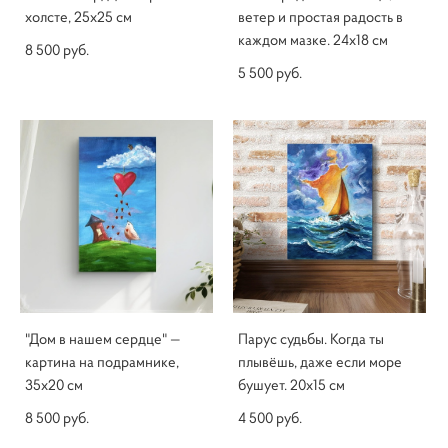
холсте, 25x25 см
ветер и простая радость в
каждом мазке. 24x18 см
8 500 pуб.
5 500 pуб.
"Дом в нашем сердце" —
Парус судьбы. Когда ты
картина на подрамнике,
плывёшь, даже если море
35х20 см
бушует. 20х15 см
8 500 pуб.
4 500 pуб.