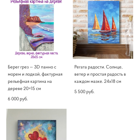
Берег грез — 3D панно с
Регата радости. Солнце,
морем и лодкой, фактурная
ветер и простая радость в
рельефная картина на
каждом мазке. 24x18 см
дереве 20×15 см
5 500 pуб.
6 000 pуб.