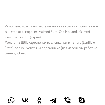
Использую только высококачественные краски с повышенной
защитой от выгорания Maimeri Puro, Old Holland, Maimeri,
Gamblin, Golden (акрил)
Холсты на ДВП, картоне как из хлопка, так и из льна (Lanificio
Prato), редко - холсты на подрамнике (для маленьких работ не
очень удобны).
Картина море, картина на холсте яхта, картина
парусник, Eugenia Вah, картина волны, картина регата, картина
от художника, картина маслом, картина Италия, картина облака,
художник Евгения Бах, морская тематика, морской пейзаж
картина, картина шторм, картина маяк, картина яхта, картина
закат, закат море, купить картину маслом, купить картину
недорого, небольшая картина, недорогая картина, картина на
стол, миниатюра, картина на холсте недорого