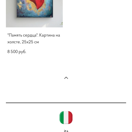
"Память сердца". Картина на
холсте, 25x25 см
8 500 pуб.
ita