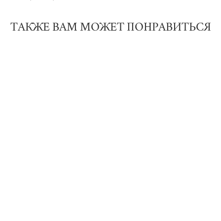
ТАКЖЕ ВАМ МОЖЕТ ПОНРАВИТЬСЯ
Звездная ночь
Побег
4 500 pуб.
5 000 pуб.
Вселенная. Картина на оргалите 20х20см (Акрил, смешанная
техника),
3 500 pуб.
Нет в наличии