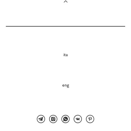
ita
eng