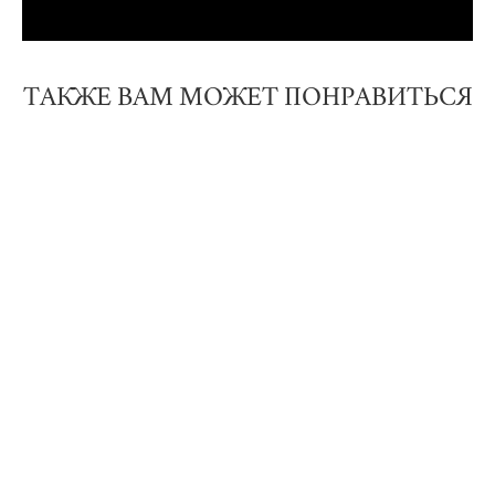
ТАКЖЕ ВАМ МОЖЕТ ПОНРАВИТЬСЯ
Ветер свободы
3 000 pуб.
Нет в наличии
Брелок декоративный "Аджна". Дерево (бук), аметист
850 pуб.
650 pуб.