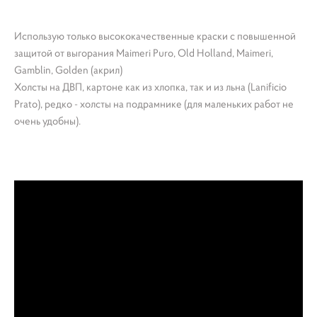
Использую только высококачественные краски с повышенной
защитой от выгорания Maimeri Puro, Old Holland, Maimeri,
Gamblin, Golden (акрил)
Холсты на ДВП, картоне как из хлопка, так и из льна (Lanificio
Prato), редко - холсты на подрамнике (для маленьких работ не
очень удобны).