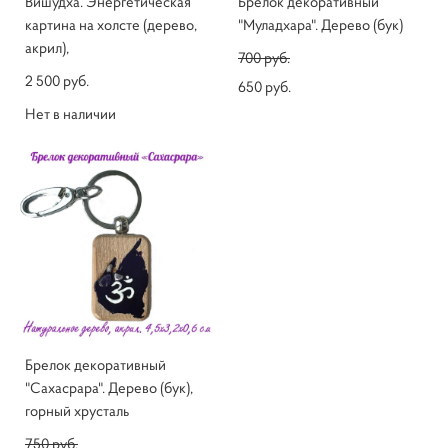
Вишудха. Энергетическая
Брелок декоративный
картина на холсте (дерево,
"Муладхара". Дерево (бук)
акрил),
700 pуб.
2 500 pуб.
650 pуб.
Нет в наличии
Брелок декоративный
"Сахасрара". Дерево (бук),
горный хрусталь
750 pуб.