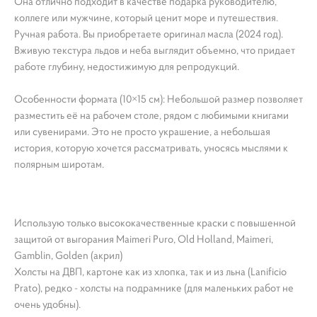
Она отлично подходит в качестве подарка руководителю,
коллеге или мужчине, который ценит море и путешествия.
Ручная работа. Вы приобретаете оригинал масла (2024 год).
Вживую текстура льдов и неба выглядит объемно, что придает
работе глубину, недостижимую для репродукций.
Особенности формата (10×15 см): Небольшой размер позволяет
разместить её на рабочем столе, рядом с любимыми книгами
или сувенирами. Это не просто украшение, а небольшая
история, которую хочется рассматривать, уносясь мыслями к
полярным широтам.
Использую только высококачественные краски с повышенной
защитой от выгорания Maimeri Puro, Old Holland, Maimeri,
Gamblin, Golden (акрил)
Холсты на ДВП, картоне как из хлопка, так и из льна (Lanificio
Prato), редко - холсты на подрамнике (для маленьких работ не
очень удобны).
Картина море, картина на холсте яхта, картина