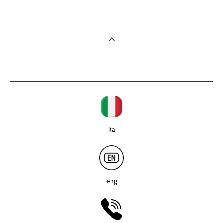
ita
eng