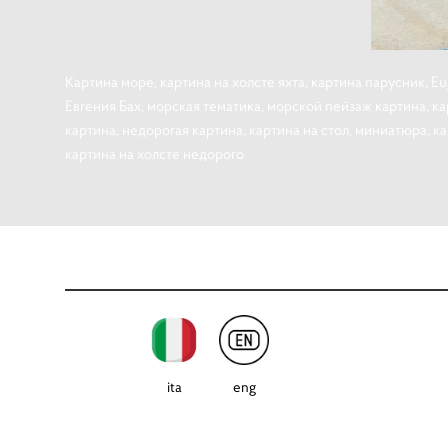
Картина море, картина на холсте яхта, картина парусник, Eu
Евгения Бах, морская тематика, морской пейзаж картина, кар
картина, недорогая картина, картина на стол, миниатюра, к
картина на холсте недорого
ita
eng