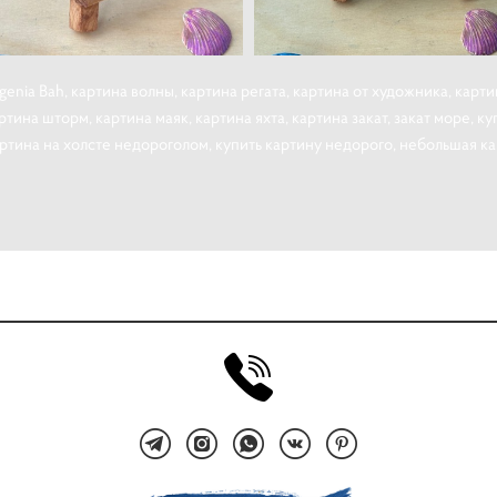
genia Вah, картина волны, картина регата, картина от художника, карт
тина шторм, картина маяк, картина яхта, картина закат, закат море, 
артина на холсте недороголом, купить картину недорого, небольшая ка