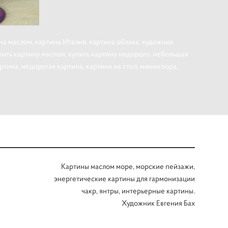
ина маслом, картина Италия, картина облака, художник
купить картину маслом, купить картину недорого, небольшая
ртина, недорогая картина, картина на стол, миниатюра,
Картины маслом море, морские пейзажи,
энергетические картины для гармонизации
чакр, янтры, интерьерные картины.
Художник Евгения Бах