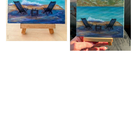
Картина море, картина на холсте яхта, картина парусник,
Eugenia Вah, картина волны, картина регата, картина от
художника, картина маслом, картина Италия, картина облака,
художник Евгения Бах, морская тематика, морской пейзаж
картина, картина шторм, картина маяк, картина яхта, картина
закат, закат море, купить картину маслом, купить картину
недорого, небольшая картина, недорогая картина, картина на
стол, миниатюра, картина на холсте недороголом, купить
картину недорого, небольшая картина, недорогая картина,
картина на стол, миниатюра, картина на холсте недорого