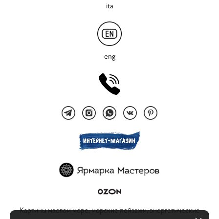
ita
eng
Картины маслом море, морские пейзажи, энергетические