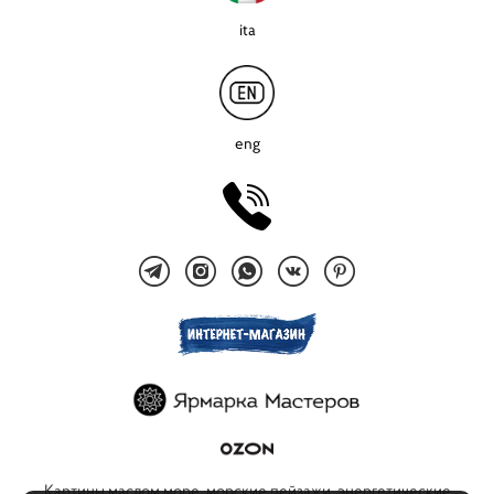
ita
eng
Картины маслом море, морские пейзажи, энергетические