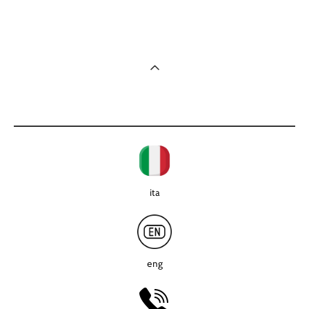
картина на стол, миниатюра, картина на холсте недорого
ita
eng