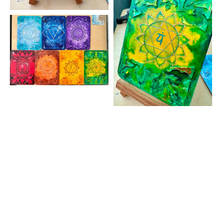
Картина море, картина на холсте яхта, картина парусник,
Eugenia Вah, картина волны, картина регата, картина от
художника, картина маслом, картина Италия, картина облака,
художник Евгения Бах, морская тематика, морской пейзаж
картина, картина шторм, картина маяк, картина яхта, картина
закат, закат море, купить картину маслом, купить картину
недорого, небольшая картина, недорогая картина, картина на
стол, миниатюра, картина на холсте недороголом, купить
картину недорого, небольшая картина, недорогая картина,